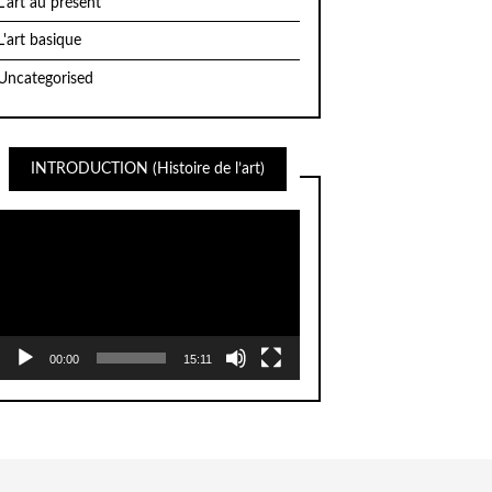
L'art au présent
L'art basique
Uncategorised
INTRODUCTION (Histoire de l’art)
Lecteur
vidéo
00:00
15:11