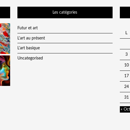
Les catégories
Futur et art
L
L'art au présent
L'art basique
3
Uncategorised
10
17
24
31
« Oc