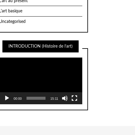
L'art au présent
L'art basique
Uncategorised
INTRODUCTION (Histoire de l’art)
Lecteur
vidéo
00:00
15:11