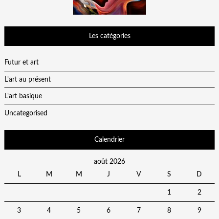
Les catégories
Futur et art
L'art au présent
L'art basique
Uncategorised
Calendrier
août 2026
L
M
M
J
V
S
D
1
2
3
4
5
6
7
8
9