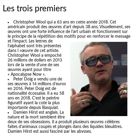
Les trois premiers
Christopher Wool qui a 63 ans en cette année 2018. Cet
américain produit des œuvres d’art depuis 38 ans. Visuellement, ses
œuvres ont une forte influence de l’art urbain et fonctionnent sur
le principe de la répétition des motifs pour en renf
orcer le message
et l’impact. Les lettres de
l’alphabet sont très présentes
dans l »œuvre de cet artiste.
Christopher Wool a empoché
26 millions de dollars en 2013
lors de la vente d’une de ses
œuvres ayant pour titre
« Apocalypse Now ».
Peter Doig a vendu une de
ses œuvres à 14 millions d’euros
en 2016. Peter Doig est de
nationalité écossaise. Il a eu 58
ans en 2018. C’est le peintre
figuratif ayant la cote la plus
importante depuis Basquiat.
Damien Hirst est anglais. La
nature et la mort semblent être
deux de ses obsessions. Il a produit plusieurs œuvres célèbres
faites d’animaux coupés et plongés dans des liquides bleuâtres.
Damien Hirst est aussi fasciné par les abysses.