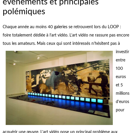
événements et principales
polémiques
Chaque année au moins 40 galeries se retrouvent lors du LOOP :
foire totalement dédiée à l’art vidéo. L’art vidéo ne rassure pas encore
tous les amateurs. Mais ceux qui sont intéressés n’
hésitent pas à
investir
entre
100
euros
et 5
millions
d’euros
pour
acquérir une œuvre. L’art vidéo pose un principal problème aux