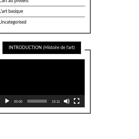
L'art au présent
L'art basique
Uncategorised
INTRODUCTION (Histoire de l’art)
Lecteur
vidéo
00:00
15:11