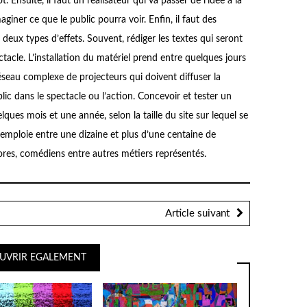
. Ensuite, il faut un réalisateur qui va passer de l’idée à la
giner ce que le public pourra voir. Enfin, il faut des
deux types d’effets. Souvent, rédiger les textes qui seront
ctacle. L’installation du matériel prend entre quelques jours
éseau complexe de projecteurs qui doivent diffuser la
lic dans le spectacle ou l’action. Concevoir et tester un
ques mois et une année, selon la taille du site sur lequel se
emploie entre une dizaine et plus d’une centaine de
nores, comédiens entre autres métiers représentés.
Article suivant
UVRIR EGALEMENT