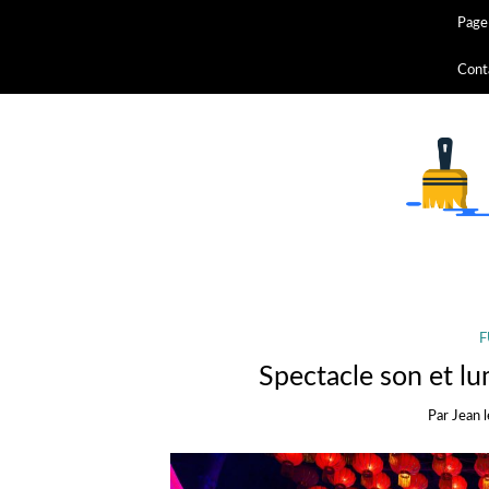
Page 
Cont
F
Spectacle son et l
Par
Jean