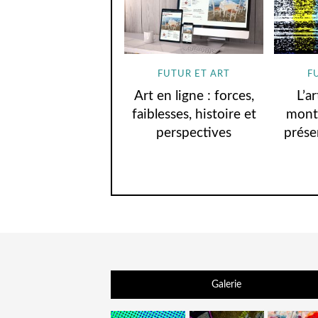
FUTUR ET ART
F
Art en ligne : forces,
L’a
faiblesses, histoire et
montr
perspectives
prése
Galerie