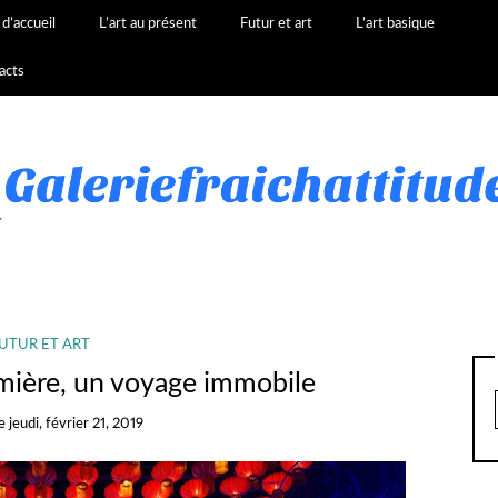
d’accueil
L’art au présent
Futur et art
L’art basique
acts
UTUR ET ART
umière, un voyage immobile
le
jeudi, février 21, 2019